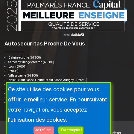
Autosecuritas Proche De Vous
Caluire et cuire (69300)
Sathonay village et camp (69580)
Lyon (69004
69006)
Villeurbanne (69100)
Neuville sur Saône, Fleurieux sur Saône, Albigny...(69250)
Fontaine sur saone, Fontaine saint Martin... (69270)
Ce site utilise des cookies pour vous
Saint cyr au mont d'or (69450)
Collonge au mont d'or (69660)
offrir le meilleur service. En poursuivant
Rilleux la pape (69140)
Mitibel (01700)
votre navigation, vous acceptez
l’utilisation des cookies.
Je refuse !
J'ai compris !
Copyright © 2026 Tous droits réservés.
Par Autosecuritas