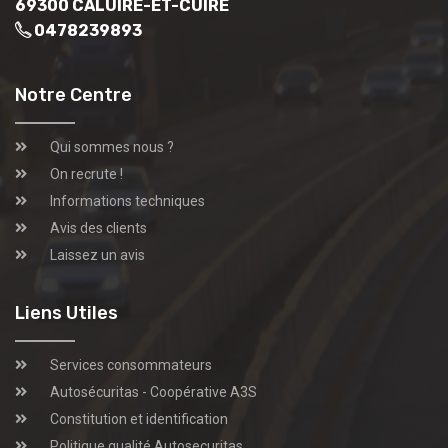
69300 CALUIRE-ET-CUIRE
0478239893
Notre Centre
Qui sommes nous ?
On recrute !
Informations techniques
Avis des clients
Laissez un avis
Liens Utiles
Services consommateurs
Autosécuritas - Coopérative A3S
Constitution et identification
Politique qualité Autosecuritas